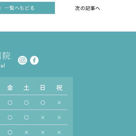
一覧へもどる
次の記事へ
金
土
日
祝
〇
〇
〇
×
〇
〇
×
×
〇
×
×
×