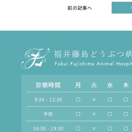
前の記事へ
診察時間
月
火
水
木
9:30 - 12:30
〇
×
〇
〇
手術
〇
×
〇
〇
16:30 - 19:30
〇
×
〇
〇