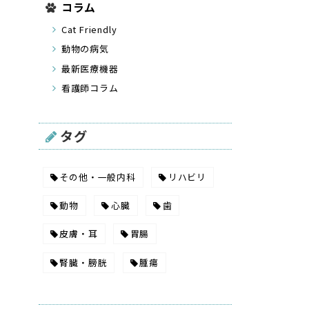
コラム
Cat Friendly
動物の病気
最新医療機器
看護師コラム
タグ
その他・一般内科
リハビリ
動物
心臓
歯
皮膚・耳
胃腸
腎臓・膀胱
腫瘍