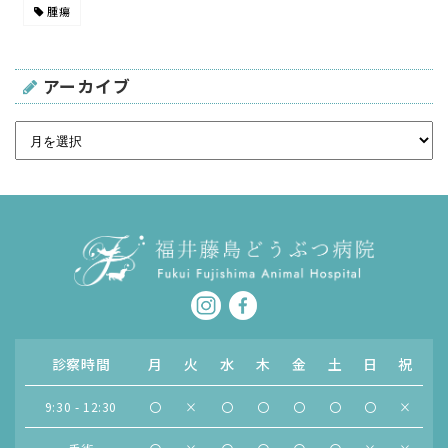
腫瘍
アーカイブ
診察時間
月
火
水
木
金
土
日
祝
9:30 - 12:30
〇
×
〇
〇
〇
〇
〇
×