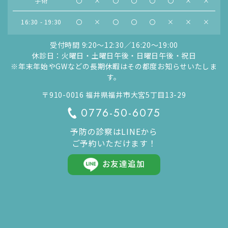
手術
〇
×
〇
〇
〇
〇
×
×
16:30 - 19:30
〇
×
〇
〇
〇
×
×
×
受付時間 9:20〜12:30／16:20〜19:00
休診日：火曜日・土曜日午後・日曜日午後・祝日
※年末年始やGWなどの長期休暇はその都度お知らせいたしま
す。
〒910-0016 福井県福井市大宮5丁目13-29
0776-50-6075
予防の診察はLINEから
ご予約いただけます！
お友達追加