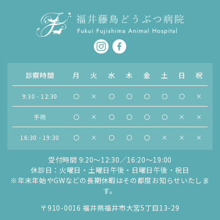
診察時間
月
火
水
木
金
土
日
祝
9:30 - 12:30
〇
×
〇
〇
〇
〇
〇
×
手術
〇
×
〇
〇
〇
〇
×
×
16:30 - 19:30
〇
×
〇
〇
〇
×
×
×
受付時間 9:20〜12:30／16:20〜19:00
休診日：火曜日・土曜日午後・日曜日午後・祝日
※年末年始やGWなどの長期休暇はその都度お知らせいたしま
す。
〒910-0016 福井県福井市大宮5丁目13-29