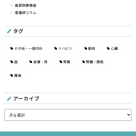
最新医療機器
看護師コラム
タグ
その他・一般内科
リハビリ
動物
心臓
歯
皮膚・耳
胃腸
腎臓・膀胱
腫瘍
アーカイブ