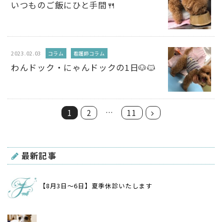
いつものご飯にひと手間🍴
2023.02.03
コラム
看護師コラム
わんドック・にゃんドックの1日🐶🐱
…
1
2
11
最新記事
【8月3日〜6日】夏季休診いたします