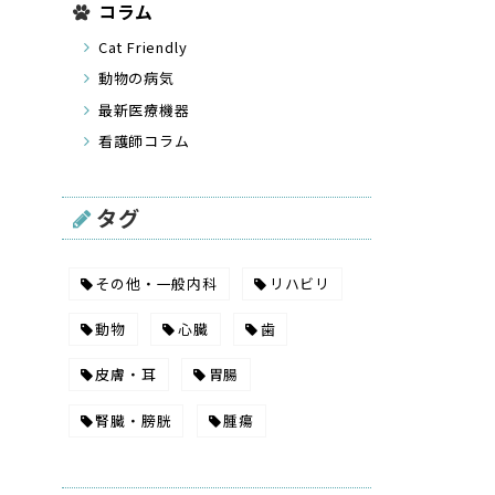
コラム
Cat Friendly
動物の病気
最新医療機器
看護師コラム
タグ
その他・一般内科
リハビリ
動物
心臓
歯
皮膚・耳
胃腸
腎臓・膀胱
腫瘍