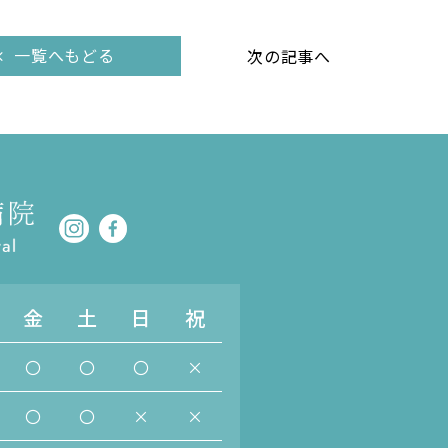
一覧へもどる
次の記事へ
金
土
日
祝
〇
〇
〇
×
〇
〇
×
×