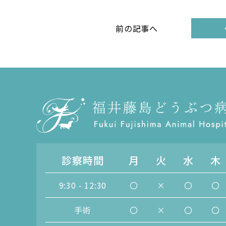
前の記事へ
診察時間
月
火
水
木
9:30 - 12:30
〇
×
〇
〇
手術
〇
×
〇
〇