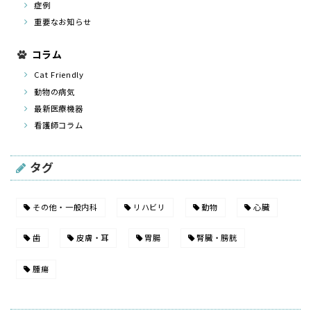
症例
重要なお知らせ
コラム
Cat Friendly
動物の病気
最新医療機器
看護師コラム
タグ
その他・一般内科
リハビリ
動物
心臓
歯
皮膚・耳
胃腸
腎臓・膀胱
腫瘍