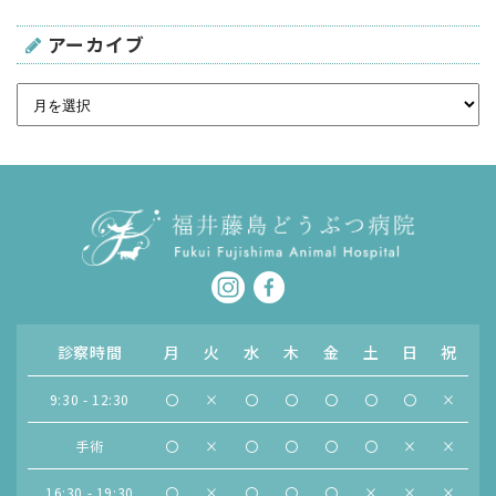
アーカイブ
診察時間
月
火
水
木
金
土
日
祝
9:30 - 12:30
〇
×
〇
〇
〇
〇
〇
×
手術
〇
×
〇
〇
〇
〇
×
×
16:30 - 19:30
〇
×
〇
〇
〇
×
×
×