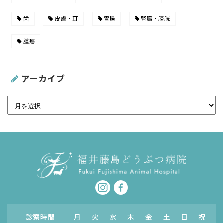
歯
皮膚・耳
胃腸
腎臓・膀胱
腫瘍
アーカイブ
診察時間
月
火
水
木
金
土
日
祝