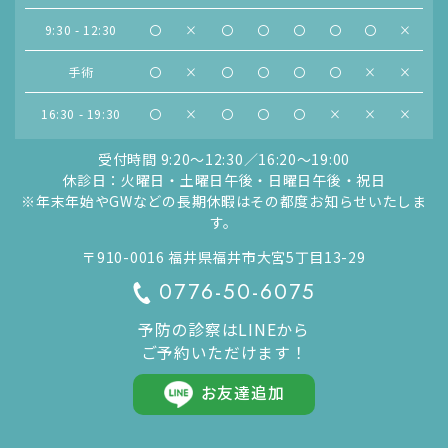
9:30 - 12:30
〇
×
〇
〇
〇
〇
〇
×
手術
〇
×
〇
〇
〇
〇
×
×
16:30 - 19:30
〇
×
〇
〇
〇
×
×
×
受付時間 9:20〜12:30／16:20〜19:00
休診日：火曜日・土曜日午後・日曜日午後・祝日
※年末年始やGWなどの長期休暇はその都度お知らせいたしま
す。
〒910-0016 福井県福井市大宮5丁目13-29
0776-50-6075
予防の診察はLINEから
ご予約いただけます！
お友達追加