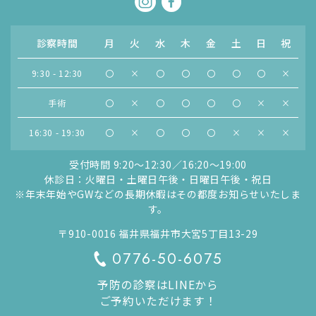
診察時間
月
火
水
木
金
土
日
祝
9:30 - 12:30
〇
×
〇
〇
〇
〇
〇
×
手術
〇
×
〇
〇
〇
〇
×
×
16:30 - 19:30
〇
×
〇
〇
〇
×
×
×
受付時間 9:20〜12:30／16:20〜19:00
休診日：火曜日・土曜日午後・日曜日午後・祝日
※年末年始やGWなどの長期休暇はその都度お知らせいたしま
す。
〒910-0016 福井県福井市大宮5丁目13-29
0776-50-6075
予防の診察はLINEから
ご予約いただけます！