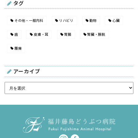
タグ
その他・一般内科
リハビリ
動物
心臓
歯
皮膚・耳
胃腸
腎臓・膀胱
腫瘍
アーカイブ