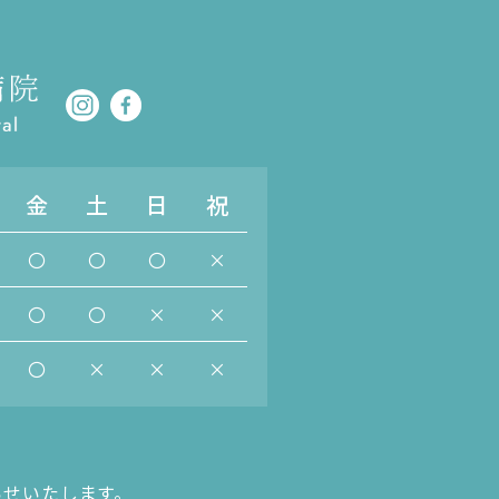
金
土
日
祝
〇
〇
〇
×
〇
〇
×
×
〇
×
×
×
らせいたします。