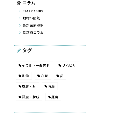
コラム
Cat Friendly
動物の病気
最新医療機器
看護師コラム
タグ
その他・一般内科
リハビリ
動物
心臓
歯
皮膚・耳
胃腸
腎臓・膀胱
腫瘍