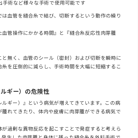
出手術など様々な手術で使用可能です
では血管を縫合糸で結び、切断するという動作の繰り
た血管操作にかかる時間』と『縫合糸反応性肉芽腫
こと無く、血管のシール（密封）および切断を瞬時に
合糸を圧倒的に減らし、手術時間を大幅に短縮するこ
レルギー）の危険性
レルギー）』という病気が増えてきています。この病
が腫れてきたり、体内や皮膚に肉芽腫ができる病気で
体が過剰な異物反応を起こすことで発症すると考えら
、発生した肉芽腫と身体に残った縫合糸を外科手術で