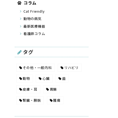
コラム
Cat Friendly
動物の病気
最新医療機器
看護師コラム
タグ
その他・一般内科
リハビリ
動物
心臓
歯
皮膚・耳
胃腸
腎臓・膀胱
腫瘍